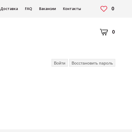
0
Доставка
FAQ
Вакансии
Контакты
0
Главные
Войти
(активная вкладка)
Восстановить пароль
вкладки