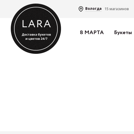
Вологда
15 магазинов
8 МАРТА
Букеты
Строка
Главная
Войти
Строка
Главная
Войти
навигации
навигации