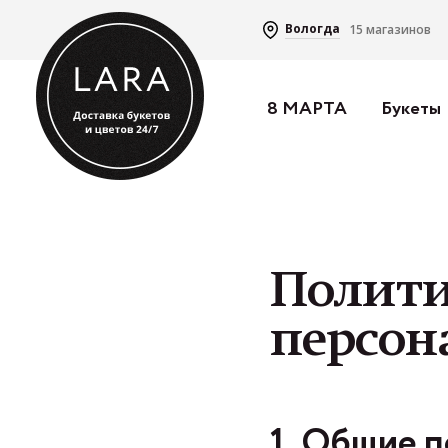
Вологда
15 магазинов
8 МАРТА
Букеты
Строка
Главная
Политика в 
навигации
Полити
персон
1. Общие 