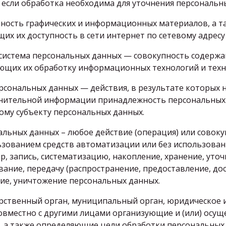
 если обработка необходима для уточнения персональны
купность графических и информационных материалов, а т
х их доступность в сети интернет по сетевому адресу ht
система персональных данных — совокупность содержа
ющих их обработку информационных технологий и техни
ерсональных данных — действия, в результате которых
нительной информации принадлежность персональных
му субъекту персональных данных.
нальных данных – любое действие (операция) или совоку
зованием средств автоматизации или без использован
р, запись, систематизацию, накопление, хранение, уточ
вание, передачу (распространение, предоставление, дос
ие, уничтожение персональных данных.
дарственный орган, муниципальный орган, юридическое 
овместно с другими лицами организующие и (или) осу
 а также определяющие цели обработки персональных 