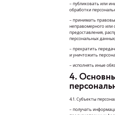
– публиковать или и
обработки персональ
– принимать правовы
неправомерного или с
предоставления, расп
персональных данных
– прекратить передач
и уничтожить персона
– исполнять иные обя
4. Основны
персональ
4.1. Субъекты персон
– получать информаци