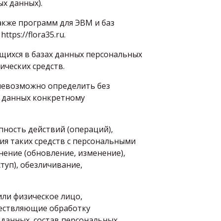
х данных).
акже программ для ЭВМ и баз
tps://flora35.ru.
щихся в базах данных персональных
ческих средств.
 невозможно определить без
 данных конкретному
пность действий (операций),
ия таких средств с персональными
нение (обновление, изменение),
туп), обезличивание,
или физическое лицо,
ществляющие обработку
данных, состав персональных