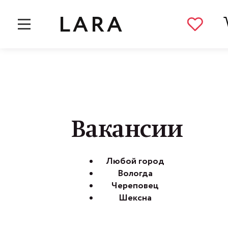
LARA
Строка
Главная
Вакансии
навигации
Строка
Главная
Вакансии
навигации
Вакансии
Любой город
Вологда
Череповец
Шексна