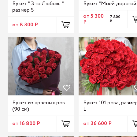
Букет " Это Любовь "
Букет "Моей дорогой
размер S
от 5 300
7 800
Р
Р
от 8 300 Р
Букет из красных роз
Букет 101 роза, разме
(90 см)
L
от 16 800 Р
от 36 600 Р