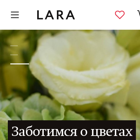
LARA
ах
Закажи букет н