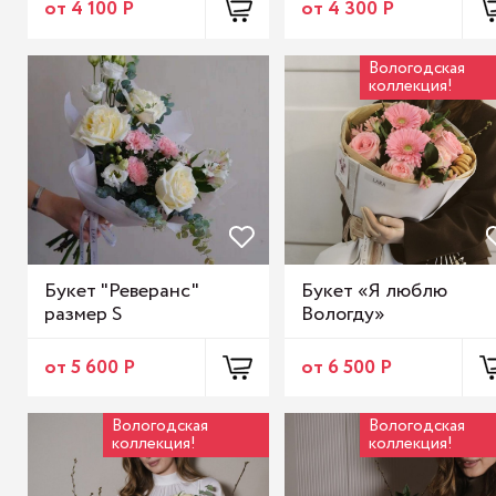
от 4 100 Р
от 4 300 Р
Вологодская
коллекция!
Букет "Реверанс"
Букет «Я люблю
размер S
Вологду»
от 5 600 Р
от 6 500 Р
Вологодская
Вологодская
коллекция!
коллекция!