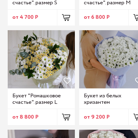
счастье". размер S
счастье". размер M
от 4 700 Р
от 6 800 Р
Букет "Ромашковое
Букет из белых
счастье". размер L
хризантем
от 8 800 Р
от 9 200 Р