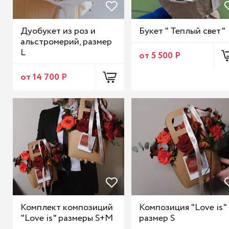
Дуобукет из роз и
Букет " Теплый свет"
альстромерий, размер
L
от 5 500 Р
от 14 700 Р
Комплект композиций
Композиция "Love is"
"Love is" размеры S+M
размер S